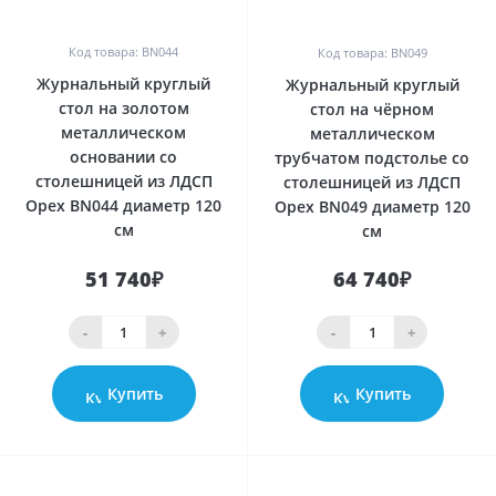
0
0
Код товара: BN044
Код товара: BN049
Журнальный круглый
Журнальный круглый
стол на золотом
стол на чёрном
металлическом
металлическом
основании со
трубчатом подстолье со
столешницей из ЛДСП
столешницей из ЛДСП
Орех BN044 диаметр 120
Орех BN049 диаметр 120
см
см
51 740₽
64 740₽
-
+
-
+
Купить
Купить