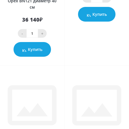
Орех BN121 диаметр 40
см
Купить
36 140₽
-
+
Купить