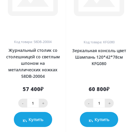
0
0
Код товара: 58DB-20004
Код товара: KFG080
Журнальный столик со
Зеркальная консоль цвет
столешницей со светлым
Шампань 120*42*78см
шпоном на
KFG080
металлических ножках
58DB-20004
57 400₽
60 800₽
-
+
-
+
Купить
Купить