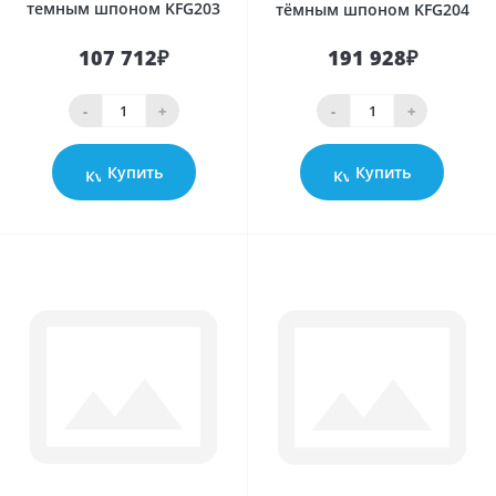
темным шпоном KFG203
тёмным шпоном KFG204
107 712₽
191 928₽
-
+
-
+
Купить
Купить