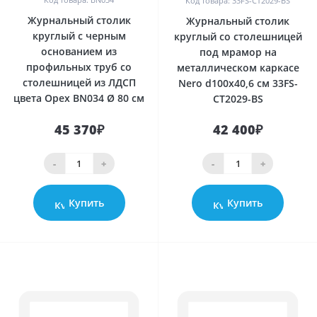
Код товара: 33FS-CT2029-BS
Журнальный столик
Журнальный столик
круглый с черным
круглый со столешницей
основанием из
под мрамор на
профильных труб со
металлическом каркасе
столешницей из ЛДСП
Nero d100х40,6 см 33FS-
цвета Орех BN034 Ø 80 см
CT2029-BS
45 370₽
42 400₽
-
+
-
+
Купить
Купить