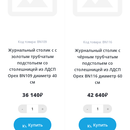
0
0
Код товара: BN109
Код товара: BN116
Журнальный столик с с
Журнальный столик с
золотым трубчатым
чёрным трубчатым
подстольем со
подстольем со
столешницей из ЛДСП
столешницей из ЛДСП
Орех BN109 диаметр 40
Орех BN116 диаметр 60
см
см
36 140₽
42 640₽
-
+
-
+
Купить
Купить