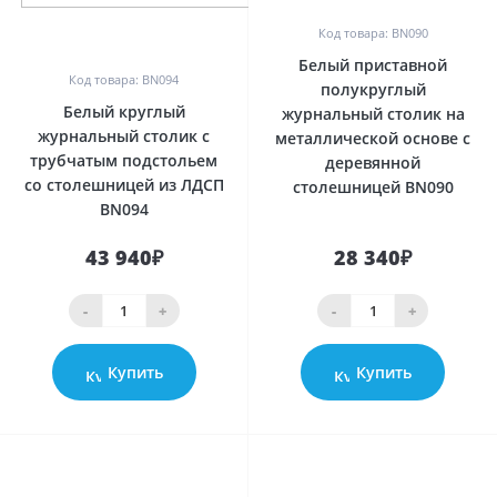
Код товара: BN090
0
Белый приставной
Код товара: BN094
полукруглый
Белый круглый
журнальный столик на
журнальный столик с
металлической основе с
трубчатым подстольем
деревянной
со столешницей из ЛДСП
столешницей BN090
BN094
43 940₽
28 340₽
-
+
-
+
Купить
Купить