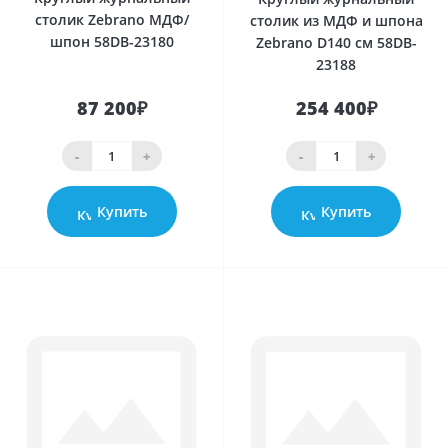
столик Zebrano МДФ/
столик из МДФ и шпона
шпон 58DB-23180
Zebrano D140 см 58DB-
23188
87 200₽
254 400₽
-
+
-
+
Купить
Купить