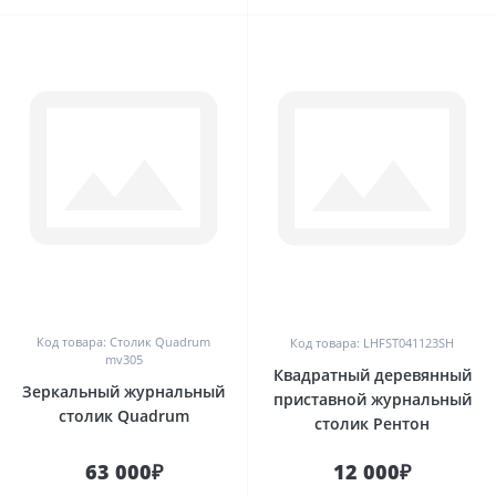
0
0
Код товара: Столик Quadrum
Код товара: LHFST041123SH
mv305
Квадратный деревянный
Зеркальный журнальный
приставной журнальный
столик Quadrum
столик Рентон
63 000₽
12 000₽