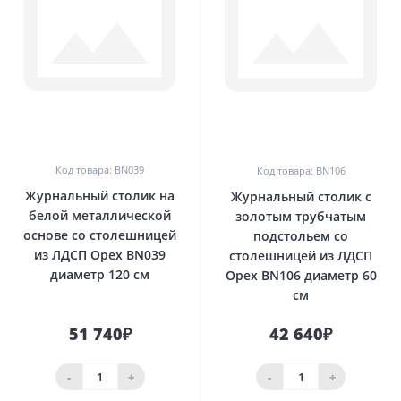
0
0
Код товара: BN039
Код товара: BN106
Журнальный столик на
Журнальный столик с
белой металлической
золотым трубчатым
основе со столешницей
подстольем со
из ЛДСП Орех BN039
столешницей из ЛДСП
диаметр 120 см
Орех BN106 диаметр 60
см
51 740₽
42 640₽
-
+
-
+