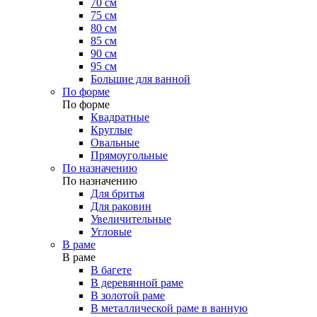
70 см
75 см
80 см
85 см
90 см
95 см
Большие для ванной
По форме
По форме
Квадратные
Круглые
Овальные
Прямоугольные
По назначению
По назначению
Для бритья
Для раковин
Увеличительные
Угловые
В раме
В раме
В багете
В деревянной раме
В золотой раме
В металлической раме в ванную