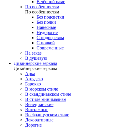
В чёрной раме
По особенностям
По особенностям
Без подсветки
Без полки
Навесные
Недорогие
С подогревом
С полкой
Современные
На заказ
В душевую
Дизайнерские зеркала
Дизайнерские зеркала
Арка
Арт-деко
Барокко
В морском стиле
В скандинавском стиле
В стиле минимализм
Венецианские
Винтажные
Во французском стиле
Декоративные
Дорогие