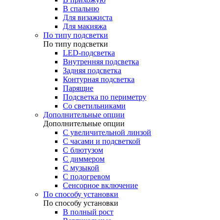
В спальню
Для визажиста
Для макияжа
По типу подсветки
По типу подсветки
LED-подсветка
Внутренняя подсветка
Задняя подсветка
Контурная подсветка
Парящие
Подсветка по периметру
Со светильниками
Дополнительные опции
Дополнительные опции
C увеличительной линзой
C часами и подсветкой
С блютузом
С диммером
С музыкой
С подогревом
Сенсорное включение
По способу установки
По способу установки
В полный рост