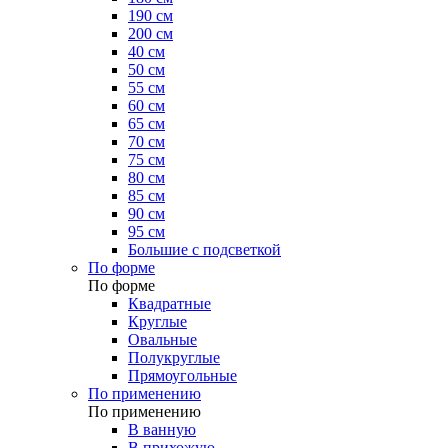
190 см
200 см
40 см
50 см
55 см
60 см
65 см
70 см
75 см
80 см
85 см
90 см
95 см
Большие с подсветкой
По форме
По форме
Квадратные
Круглые
Овальные
Полукруглые
Прямоугольные
По применению
По применению
В ванную
В прихожую