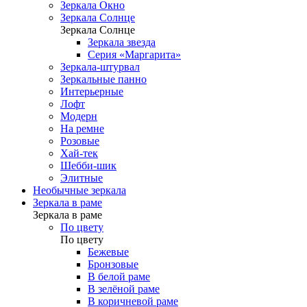
Зеркала Окно
Зеркала Солнце
Зеркала Солнце
Зеркала звезда
Серия «Маргарита»
Зеркала-штурвал
Зеркальные панно
Интерьерные
Лофт
Модерн
На ремне
Розовые
Хай-тек
Шебби-шик
Элитные
Необычные зеркала
Зеркала в раме
Зеркала в раме
По цвету
По цвету
Бежевые
Бронзовые
В белой раме
В зелёной раме
В коричневой раме