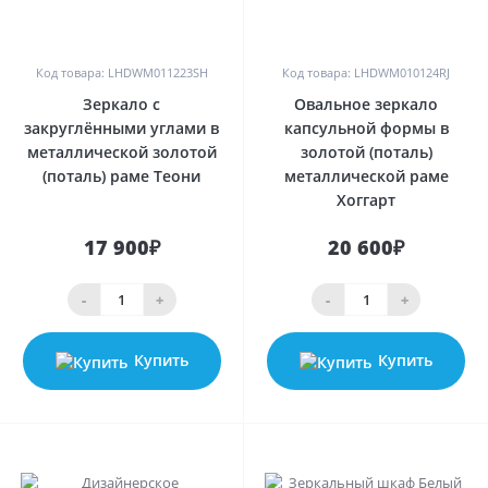
0
0
Код товара: LHDWM011223SH
Код товара: LHDWM010124RJ
Зеркало с
Овальное зеркало
закруглёнными углами в
капсульной формы в
металлической золотой
золотой (поталь)
(поталь) раме Теони
металлической раме
Хоггарт
17 900₽
20 600₽
-
+
-
+
Купить
Купить